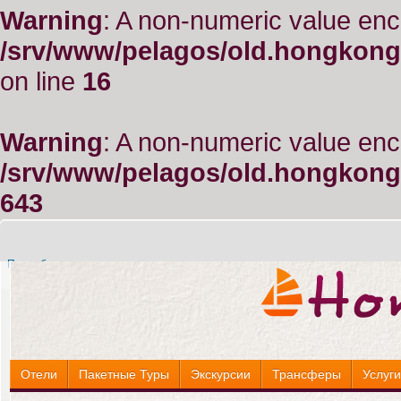
Warning
: A non-numeric value enc
/srv/www/pelagos/old.hongkong
on line
16
Warning
: A non-numeric value enc
/srv/www/pelagos/old.hongkong
643
Подробнее »
Подробнее »
Отели
Пакетные Туры
Экскурсии
Трансферы
Услуг