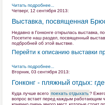
Читать подробнее...
Четверг, 12 сентября 2013:
Выставка, посвященная Брю
Недавно в Гонконге открылась выставка, п
Посетите наш раздел, посвященный выстав
подбробней об этой выствке.
Перейти к описанию выставки п
Читать подробнее...
Вторник, 03 сентября 2013:
Гонконг - пляжный отдых: где
Куда
лучше
всего
поехать
отдыхать
?
Ежег
вопрос
встает
перед
каждым
работающим
конечно
очень
много
мест
,
которые
стоит
п