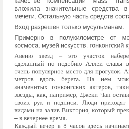
качестве компенсации
Mass
Trans
вложила значительные средства в
мечети.
Остальную часть средств сос
Вход разрешен только мусульманам.
Примерно в полукилометре от ме
космоса, музей искусств, гонконгский 
Авеню звезд – это участок набере
сделанный по подобию Аллеи славы в
очень популярное место для прогулок. А
метров вдоль берега. На нем мож
знаменитых гонконгских актеров, та
звезды, как, например, Джеки Чан остав
своих рук и подписи. Люди приходят 
видами на
залив Виктория
, который прек
– в вечернее время.
Каждый вечер в 8 часов здесь начинае